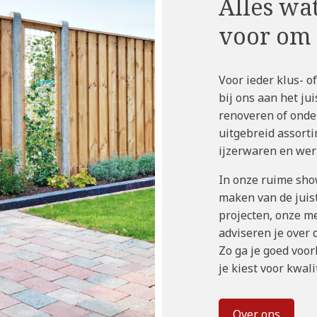
Alles wat
voor om 
Voor ieder klus- o
bij ons aan het ju
renoveren of onde
uitgebreid assort
ijzerwaren en werk
In onze ruime sho
maken van de juist
projecten, onze 
adviseren je over 
Zo ga je goed voor
je kiest voor kwali
Over ons